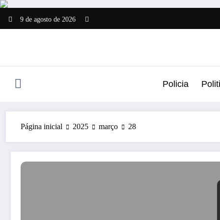
Pular
para
9 de agosto de 2026
o
conteúdo
Policia
Polit
Página inicial
2025
março
28