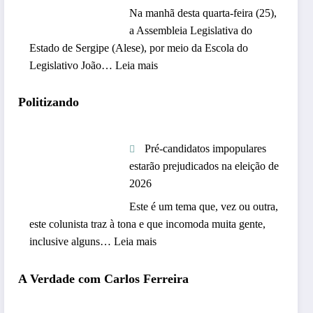
Na manhã desta quarta-feira (25),
a Assembleia Legislativa do
Estado de Sergipe (Alese), por meio da Escola do
:
Legislativo João…
Leia mais
A
l
Politizando
e
s
Pré-candidatos impopulares
e
estarão prejudicados na eleição de
r
2026
e
c
Este é um tema que, vez ou outra,
e
este colunista traz à tona e que incomoda muita gente,
b
:
inclusive alguns…
Leia mais
e
P
m
r
A Verdade com Carlos Ferreira
i
é
l
-