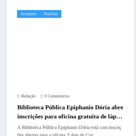
Acontece
Notícias
Redação
0 Comentários
Biblioteca Pública Epiphanio Dória abre
inscrições para oficina gratuita de lápis
de cor
A Biblioteca Pública Epiphanio Dória está com inscriç
ões abertas para a oficina ‘Lápis de Cor:…