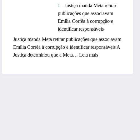
Justiça manda Meta retirar
i
c
publicações que associavam
t
a
Emília Corrêa à corrupção e
a
n
identificar responsáveis
r
d
e
i
Justiça manda Meta retirar publicações que associavam
s
d
Emília Corrêa à corrupção e identificar responsáveis A
n
a
:
Justiça determinou que a Meta…
Leia mais
o
t
J
p
o
u
r
s
s
o
i
t
j
m
i
e
p
ç
t
o
a
o
p
m
“
u
a
V
l
n
i
a