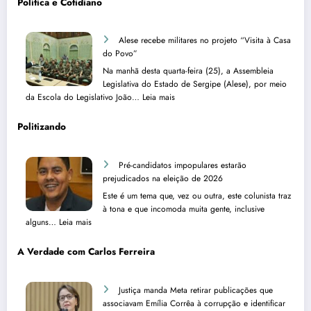
Política e Cotidiano
Alese recebe militares no projeto “Visita à Casa
do Povo”
Na manhã desta quarta-feira (25), a Assembleia
Legislativa do Estado de Sergipe (Alese), por meio
:
da Escola do Legislativo João…
Leia mais
A
l
Politizando
e
s
e
Pré-candidatos impopulares estarão
r
prejudicados na eleição de 2026
e
Este é um tema que, vez ou outra, este colunista traz
c
à tona e que incomoda muita gente, inclusive
e
:
alguns…
Leia mais
b
P
e
r
A Verdade com Carlos Ferreira
m
é
i
-
l
c
Justiça manda Meta retirar publicações que
i
a
associavam Emília Corrêa à corrupção e identificar
t