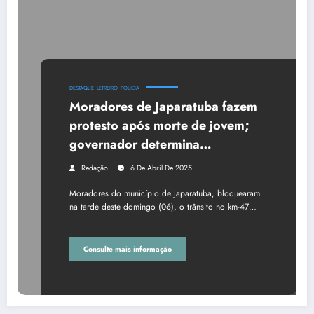
DESTAQUE
LETREIRO
POLICIA
Moradores de Japaratuba fazem
protesto após morte de jovem;
governador determina
afastamento de PMs
Redação
6 De Abril De 2025
Moradores do município de Japaratuba, bloquearam
na tarde deste domingo (06), o trânsito no km-47…
Consulte mais informação