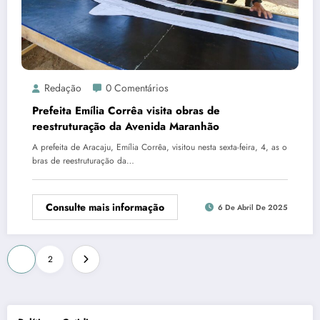
Redação
0 Comentários
Prefeita Emília Corrêa visita obras de
reestruturação da Avenida Maranhão
A prefeita de Aracaju, Emília Corrêa, visitou nesta sexta-feira, 4, as o
bras de reestruturação da…
Consulte mais informação
6 De Abril De 2025
Paginação
1
2
de
posts