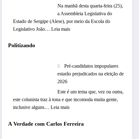
Na manhã desta quarta-feira (25),
a Assembleia Legislativa do
Estado de Sergipe (Alese), por meio da Escola do
:
Legislativo João…
Leia mais
A
l
Politizando
e
s
Pré-candidatos impopulares
e
estarão prejudicados na eleição de
r
2026
e
c
Este é um tema que, vez ou outra,
e
este colunista traz à tona e que incomoda muita gente,
b
:
inclusive alguns…
Leia mais
e
P
m
r
A Verdade com Carlos Ferreira
i
é
l
-