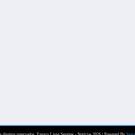
s direitos reservados. Espaço Livre Sergipe - Notícias 2026 | Powered By
Spic