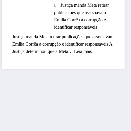
Justiça manda Meta retirar
i
c
publicações que associavam
t
a
Emília Corrêa à corrupção e
a
n
identificar responsáveis
r
d
e
i
Justiça manda Meta retirar publicações que associavam
s
d
Emília Corrêa à corrupção e identificar responsáveis A
n
a
:
Justiça determinou que a Meta…
Leia mais
o
t
J
p
o
u
r
s
s
o
i
t
j
m
i
e
p
ç
t
o
a
o
p
m
“
u
a
V
l
n
i
a