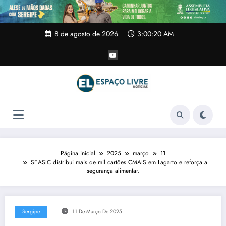
Pular
para
o
conteúdo
8 de agosto de 2026
3:00:21 AM
Página inicial
2025
março
11
SEASIC distribui mais de mil cartões CMAIS em Lagarto e reforça a
segurança alimentar.
Sergipe
11 De Março De 2025