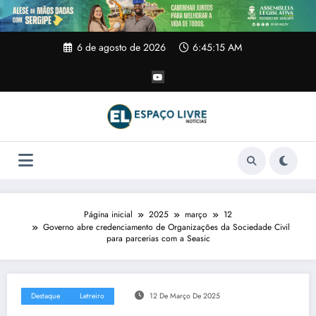
Pular
para
o
conteúdo
6 de agosto de 2026
6:45:16 AM
Página inicial
2025
março
12
Governo abre credenciamento de Organizações da Sociedade Civil
para parcerias com a Seasic
Destaque
Letreiro
12 De Março De 2025