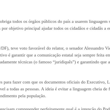
 obriga todos os órgãos públicos do país a usarem linguagem
 por objetivo principal ajudar todos os cidadãos e cidadãs a 
/DF), teve voto favorável do relator, o senador Alessandro 
ivo é garantir que a comunicação estatal seja sempre feita e
iadamente técnicas (o famoso “juridiquês”) e garantindo que
s para fazer com que os documentos oficiais do Executivo, Le
vel a todas as pessoas. A ideia é evitar a linguagem cheia de
tendimento pela população.
recisam compreender perfeitamente qual é a intenção do Pode