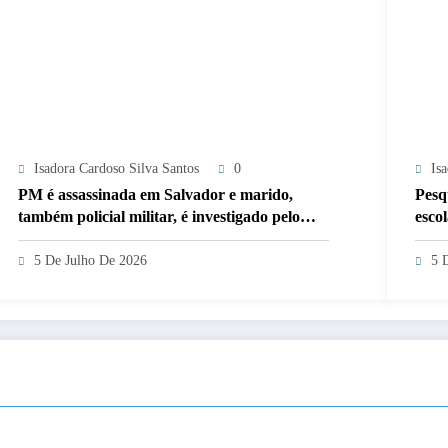
Isadora Cardoso Silva Santos
0
Is
PM é assassinada em Salvador e marido,
Pesq
também policial militar, é investigado pelo
esco
crime
5 De Julho De 2026
5 