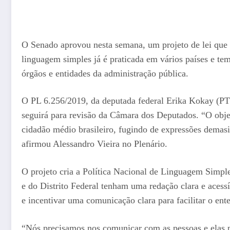
O Senado aprovou nesta semana, um projeto de lei que
linguagem simples já é praticada em vários países e tem
órgãos e entidades da administração pública.
O PL 6.256/2019, da deputada federal Erika Kokay (PT
seguirá para revisão da Câmara dos Deputados. “O objet
cidadão médio brasileiro, fugindo de expressões demas
afirmou Alessandro Vieira no Plenário.
O projeto cria a Política Nacional de Linguagem Simple
e do Distrito Federal tenham uma redação clara e acessí
e incentivar uma comunicação clara para facilitar o en
“Nós precisamos nos comunicar com as pessoas e elas p