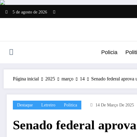
Pular
para
5 de agosto de 2026
o
conteúdo
Policia
Polit
Página inicial
2025
março
14
Senado federal aprova 
Destaque
Letreiro
Politica
14 De Março De 2025
Senado federal aprova