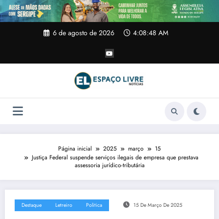
Pular
para
o
conteúdo
6 de agosto de 2026
4:08:49 AM
Página inicial
2025
março
15
Justiça Federal suspende serviços ilegais de empresa que prestava
assessoria jurídico-tributária
Destaque
Letreiro
Politica
15 De Março De 2025