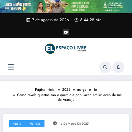
Pular
para
o
conteúdo
7 de agosto de 2026
8:44:28 AM
Página inicial
2025
março
16
Censo revela quantos são e quem é a população em situação de rua
de Aracaju
Agora
Notícias
16 De Março De 2025