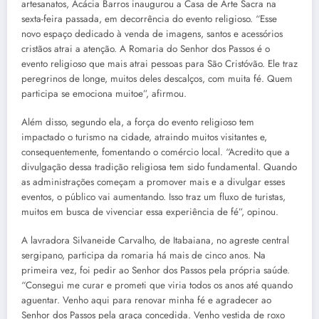
artesanatos, Acácia Barros inaugurou a Casa de Arte Sacra na
sexta-feira passada, em decorrência do evento religioso. “Esse
novo espaço dedicado à venda de imagens, santos e acessórios
cristãos atrai a atenção. A Romaria do Senhor dos Passos é o
evento religioso que mais atrai pessoas para São Cristóvão. Ele traz
peregrinos de longe, muitos deles descalços, com muita fé. Quem
participa se emociona muitoe”, afirmou.
Além disso, segundo ela, a força do evento religioso tem
impactado o turismo na cidade, atraindo muitos visitantes e,
consequentemente, fomentando o comércio local. “Acredito que a
divulgação dessa tradição religiosa tem sido fundamental. Quando
as administrações começam a promover mais e a divulgar esses
eventos, o público vai aumentando. Isso traz um fluxo de turistas,
muitos em busca de vivenciar essa experiência de fé”, opinou.
A lavradora Silvaneide Carvalho, de Itabaiana, no agreste central
sergipano, participa da romaria há mais de cinco anos. Na
primeira vez, foi pedir ao Senhor dos Passos pela própria saúde.
“Consegui me curar e prometi que viria todos os anos até quando
aguentar. Venho aqui para renovar minha fé e agradecer ao
Senhor dos Passos pela graça concedida. Venho vestida de roxo