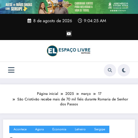
Pular
para
o
conteúdo
8 de agosto de 2026
9:04:25 AM
Página inicial
2025
março
17
São Cristóvão recebe mais de 70 mil fiéis durante Romaria de Senhor
dos Passos
Acontece
Agora
Economia
Letreiro
Sergipe