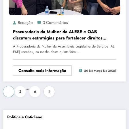
Redação
0 Comentários
Procuradoria da Mulher da ALESE e OAB
discutem estratégias para fortalecer direitos
femininos
A Procuradoria da Mulher da Assembleia Legislativa de Sergipe (AL
ESE) recebeu, na manhã desta quinta-feira…
Consulte mais informação
20 De Março De 2025
Paginação
…
1
2
6
de
posts
Política e Cotidiano