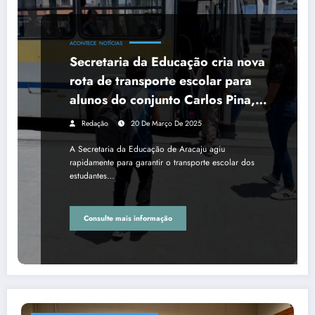
ACONTECE
NOTÍCIAS
Secretaria da Educação cria nova
rota de transporte escolar para
alunos do conjunto Carlos Pina,
no Lamarão
Redação
20 De Março De 2025
A Secretaria da Educação de Aracaju agiu
rapidamente para garantir o transporte escolar dos
estudantes…
Consulte mais informação