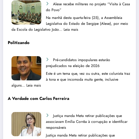
Alese recebe militares no projeto “Visita à Casa
do Povo”
Na manhã desta quarta-feira (25), a Assembleia
Legislativa do Estado de Sergipe (Alese), por meio
:
da Escola do Legislativo João…
Leia mais
A
l
Politizando
e
s
e
Pré-candidatos impopulares estarão
r
prejudicados na eleição de 2026
e
Este é um tema que, vez ou outra, este colunista traz
c
à tona e que incomoda muita gente, inclusive
e
:
alguns…
Leia mais
b
P
e
r
A Verdade com Carlos Ferreira
m
é
i
-
l
c
Justiça manda Meta retirar publicações que
i
a
associavam Emília Corrêa à corrupção e identificar
t
n
responsáveis
a
d
Justiça manda Meta retirar publicações que
r
i