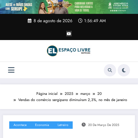
Pular
para
o
conteúdo
8 de agosto de 2026
1:56:50 AM
Página inicial
2025
março
20
Vendas do comércio sergipano diminuíram 2,3%, no mês de janeiro
Acontece
Economia
Letreiro
20 De Março De 2025