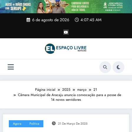
Pular
para
o
conteúdo
6 de agosto de 2026
4:07:46 AM
Página inicial
2025
março
21
Câmara Municipal de Aracaju anuncia convocação para a posse de
14 novos servidores
Agora
Politica
21 De Março De 2025