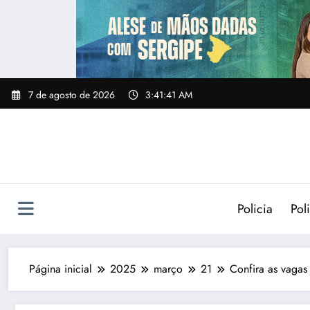
Pular
para
o
conteúdo
7 de agosto de 2026
3:41:42 AM
Policia
Poli
Página inicial
2025
março
21
Confira as vagas