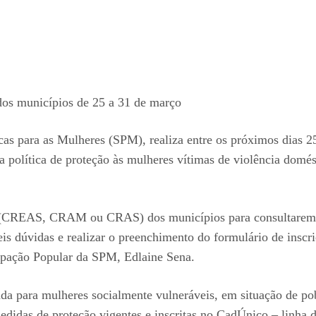
 dos municípios de 25 a 31 de março
cas para as Mulheres (SPM), realiza entre os próximos dias 2
 política de proteção às mulheres vítimas de violência domés
 (CREAS, CRAM ou CRAS) dos municípios para consultarem se t
eis dúvidas e realizar o preenchimento do formulário de ins
icipação Popular da SPM, Edlaine Sena.
ada para mulheres socialmente vulneráveis, em situação de po
edidas de proteção vigentes e inscritas no CadÚnico – linha 