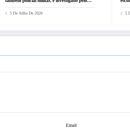
também policial militar, é investigado pelo
esco
crime
5 De Julho De 2026
5 
Email