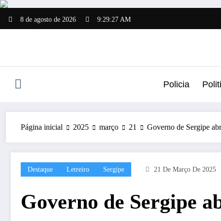
Pular
para
8 de agosto de 2026
9:29:28 AM
o
conteúdo
Policia
Polit
Página inicial
2025
março
21
Governo de Sergipe abr
Destaque
Letreiro
Sergipe
21 De Março De 2025
Governo de Sergipe ab