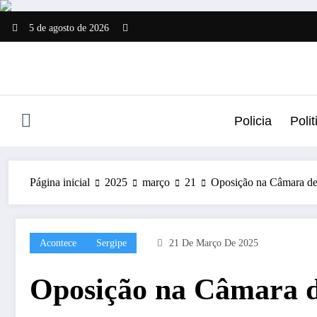
Pular
para
5 de agosto de 2026
o
conteúdo
Policia
Polit
Página inicial
2025
março
21
Oposição na Câmara de 
Acontece
Sergipe
21 De Março De 2025
Oposição na Câmara d