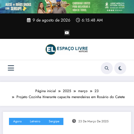
Pular
para
o
conteúdo
9 de agosto de 2026
6:15:49 AM
Página inicial
2025
março
23
Projeto Cozinha Itinerante capacita merendeiras em Rosário do Catete
Agora
Letreiro
Sergipe
23 De Março De 2025