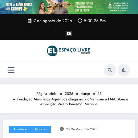
Pular
para
o
conteúdo
7 de agosto de 2026
5:00:26 PM
Página inicial
2025
março
25
Fundação Mamíferos Aquáticos chega ao RioMar com a FMA Store e
exposição Viva o Peixe-Boi Marinho
Acontece
Notícias
25 De Março De 2025