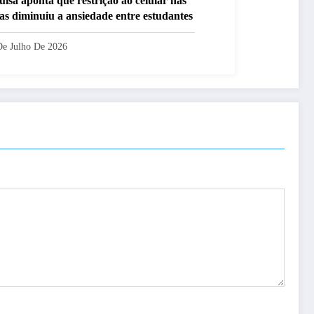
uisa aponta que restrição ao celular nas
las diminuiu a ansiedade entre estudantes
De Julho De 2026