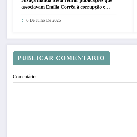
Justiça manda Meta retirar publicações que
associavam Emília Corrêa à corrupção e
identificar responsáveis
6 De Julho De 2026
PUBLICAR COMENTÁRIO
Comentários