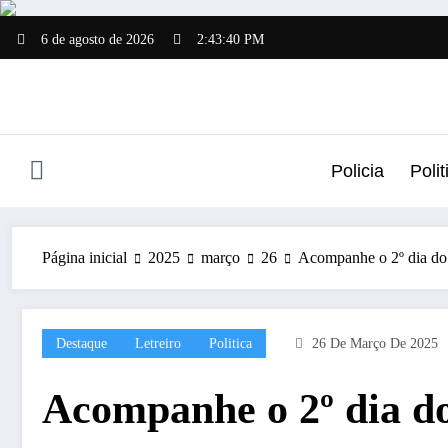
Pular
para
6 de agosto de 2026
2:43:41 PM
o
conteúdo
Policia
Polit
Página inicial
2025
março
26
Acompanhe o 2º dia do
Destaque
Letreiro
Politica
26 De Março De 2025
Acompanhe o 2º dia d