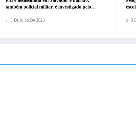
PM é assassinada em Salvador e marido,
Pesq
também policial militar, é investigado pelo
esco
crime
5 De Julho De 2026
5 