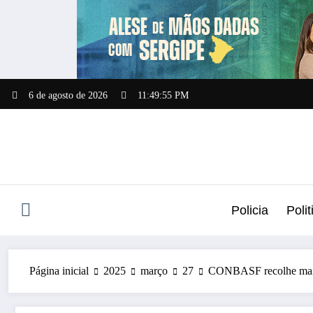
Pular
para
o
conteúdo
6 de agosto de 2026
11:49:56 PM
Policia
Polit
Página inicial
2025
março
27
CONBASF recolhe mais d