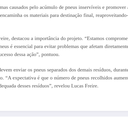
 causados pelo acúmulo de pneus inservíveis e promover a 
e encaminha os materiais para destinação final, reaproveitand
eire, destacou a importância do projeto. “Estamos comprome
neus é essencial para evitar problemas que afetam diretament
ucesso dessa ação”, pontuou.
devem enviar os pneus separados dos demais resíduos, durant
ojeto. “A expectativa é que o número de pneus recolhidos aum
equada desses resíduos”, revelou Lucas Freire.