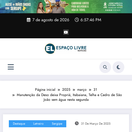
Pular
para
o
conteúdo
7 de agosto de 2026
6:57:47 PM
Página inicial
2025
março
31
Manutenção da Deso deixa Propriá, Itabaiana, Telha e Cedro de São
João sem água nesta segunda
Destaque
Letreiro
Sergipe
31 De Março De 2025