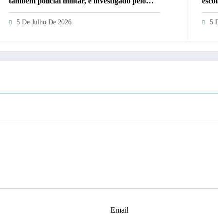
também policial militar, é investigado pelo
esco
crime
5 De Julho De 2026
5 
Email