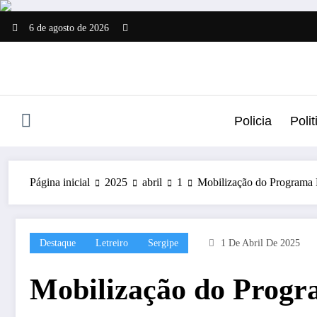
Pular
para
6 de agosto de 2026
o
conteúdo
Policia
Polit
Página inicial
2025
abril
1
Mobilização do Programa P
Destaque
Letreiro
Sergipe
1 De Abril De 2025
Mobilização do Progr