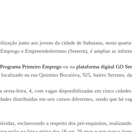
zação junto aos jovens da cidade de Itabaiana, nesta quarta
, Emprego e Empreendedorismo (Seteem), é ampliar as informa
o Programa Primeiro Emprego
ou na
plataforma digital GO Se
 localizado na rua Quintino Bocaiúva, 925, bairro Serrano, da
 sexta-feira, 4, com vagas disponibilizadas em cinco cidades
des distribuídas em seis cursos diferentes, sendo que há vaga
dúvidas, esclarecendo a respeito dos pré-requisitos, realizando
ue estão na faixa etária dos 18 aos 29 anos e que nunca tiver