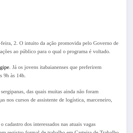
-feira, 2. O intuito da ação promovida pelo Governo de
ções ao público para o qual o programa é voltado.
rgipe
. Já os jovens itabaianenses que preferirem
s 9h às 14h.
 sergipanas, das quais muitas ainda não foram
s nos cursos de assistente de logística, marceneiro,
 o cadastro dos interessados nas atuais vagas
am registro formal de trabalho em Carteira de Trabalho