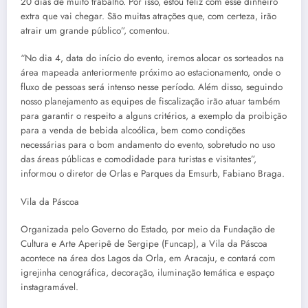
20 dias de muito trabalho. Por isso, estou feliz com esse dinheiro
extra que vai chegar. São muitas atrações que, com certeza, irão
atrair um grande público”, comentou.
“No dia 4, data do início do evento, iremos alocar os sorteados na
área mapeada anteriormente próximo ao estacionamento, onde o
fluxo de pessoas será intenso nesse período. Além disso, seguindo
nosso planejamento as equipes de fiscalização irão atuar também
para garantir o respeito a alguns critérios, a exemplo da proibição
para a venda de bebida alcoólica, bem como condições
necessárias para o bom andamento do evento, sobretudo no uso
das áreas públicas e comodidade para turistas e visitantes”,
informou o diretor de Orlas e Parques da Emsurb, Fabiano Braga.
Vila da Páscoa
Organizada pelo Governo do Estado, por meio da Fundação de
Cultura e Arte Aperipê de Sergipe (Funcap), a Vila da Páscoa
acontece na área dos Lagos da Orla, em Aracaju, e contará com
igrejinha cenográfica, decoração, iluminação temática e espaço
instagramável.