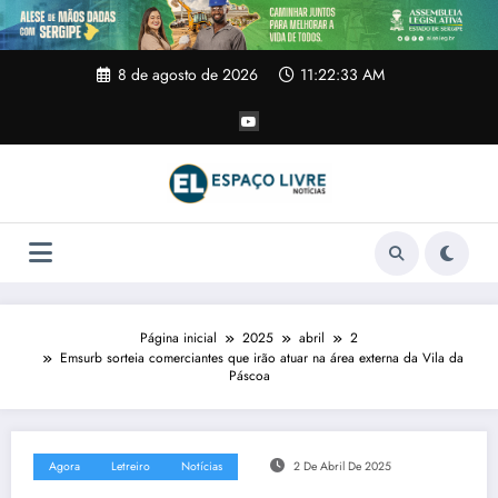
Pular
para
o
conteúdo
8 de agosto de 2026
11:22:34 AM
Página inicial
2025
abril
2
Emsurb sorteia comerciantes que irão atuar na área externa da Vila da
Páscoa
Agora
Letreiro
Notícias
2 De Abril De 2025