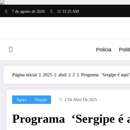
Pular
para
7 de agosto de 2026
11:33:25 AM
o
conteúdo
Policia
Polit
Página inicial
2025
abril
2
Programa ‘Sergipe é aqui’
Agora
Sergipe
2 De Abril De 2025
Programa ‘Sergipe é a