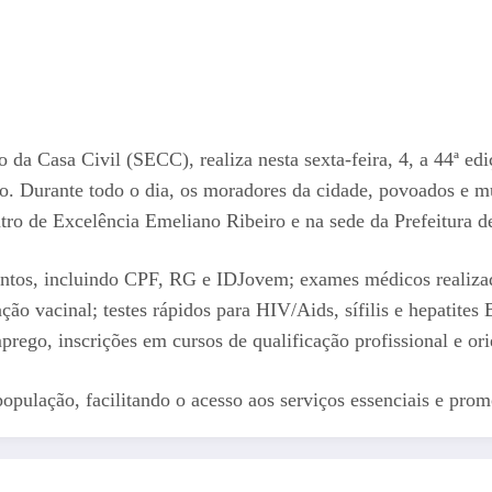
da Casa Civil (SECC), realiza nesta sexta-feira, 4, a 44ª edi
. Durante todo o dia, os moradores da cidade, povoados e mu
ntro de Excelência Emeliano Ribeiro e na sede da Prefeitura d
ntos, incluindo CPF, RG e IDJovem; exames médicos realizad
ação vacinal; testes rápidos para HIV/Aids, sífilis e hepatite
rego, inscrições em cursos de qualificação profissional e or
pulação, facilitando o acesso aos serviços essenciais e pro