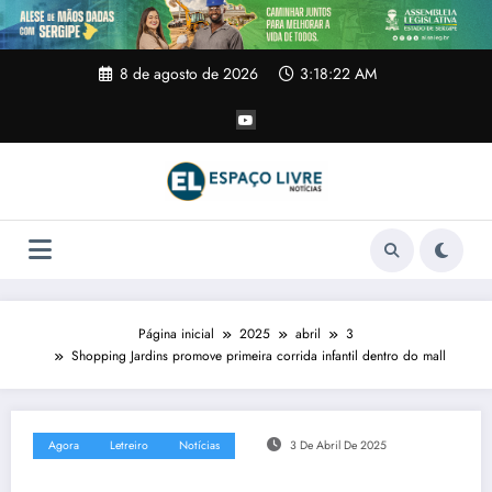
Pular
para
o
conteúdo
8 de agosto de 2026
3:18:23 AM
Página inicial
2025
abril
3
Shopping Jardins promove primeira corrida infantil dentro do mall
Agora
Letreiro
Notícias
3 De Abril De 2025