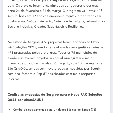
municípios — um total que corresponde a 99,4% das cidades do
país. Os projetos foram encaminhados por gestores e gestoras
entre 24 de fevereiro e 31 de março. O programa vai investir R$
49,2 bilhões em 19 tipos de empreendimentos, organizados em
quatro eixos: Saúde; Educação, Ciência e Tecnologia; Infraestrutura
Social e Inclusiva; Cidades Sustentáveis e Resilientes.
No estado de Sergipe, 476 propostas foram enviadas ao Novo
PAC Seleções 2025, sendo três elaboradas pela gestão estadual e
473 preparadas pelas prefeituras. Todos os 75 municípios do
estado inscreveram projetos. A capital Aracaju tem o maior
número de propostas inscritas: 16. Lagarto, com 10, Laranjeiras e
São Cristóvão, ambas com nove propostas, seguidas por Boquim,
com oito, fecham o “top 5” das cidades com mais propostas
inscritas.
Confira as propostas de Sergipe para o Novo PAC Seleções
2025 por eixo:SAÚDE
Combo de equipamentos para Unidades Básicas de Saúde (73)