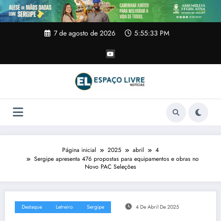
Pular
para
o
conteúdo
7 de agosto de 2026
5:55:33 PM
Página inicial
2025
abril
4
Sergipe apresenta 476 propostas para equipamentos e obras no
Novo PAC Seleções
Destaque
Letreiro
Sergipe
4 De Abril De 2025