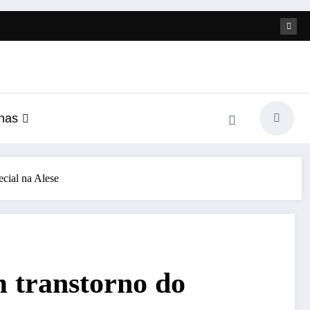
nas
ecial na Alese
m transtorno do