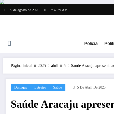
Pular
para
9 de agosto de 2026
7:37:39 AM
o
conteúdo
Policia
Polit
Página inicial
2025
abril
5
Saúde Aracaju apresenta aç
Destaque
Letreiro
Saúde
5 De Abril De 2025
Saúde Aracaju apresen