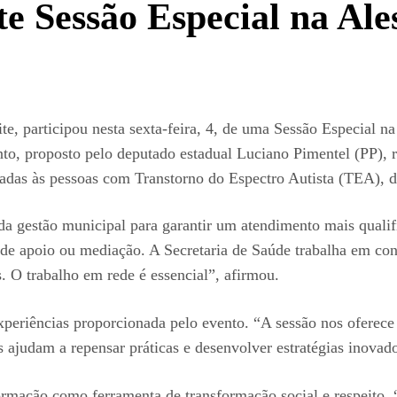
te Sessão Especial na Ale
te, participou nesta sexta-feira, 4, de uma Sessão Especial n
o, proposto pelo deputado estadual Luciano Pimentel (PP), re
voltadas às pessoas com Transtorno do Espectro Autista (TEA),
da gestão municipal para garantir um atendimento mais qualif
 de apoio ou mediação. A Secretaria de Saúde trabalha em con
. O trabalho em rede é essencial”, afirmou.
experiências proporcionada pelo evento. “A sessão nos oferec
s ajudam a repensar práticas e desenvolver estratégias inovad
mação como ferramenta de transformação social e respeito. “