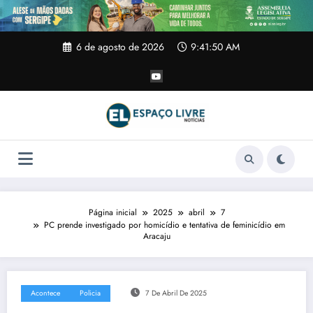
Pular
para
o
conteúdo
6 de agosto de 2026
9:41:51 AM
Página inicial
2025
abril
7
PC prende investigado por homicídio e tentativa de feminicídio em
Aracaju
Acontece
Policia
7 De Abril De 2025