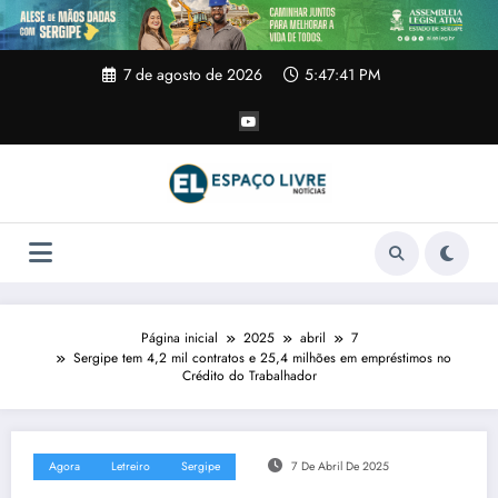
Pular
para
o
conteúdo
7 de agosto de 2026
5:47:42 PM
Página inicial
2025
abril
7
Sergipe tem 4,2 mil contratos e 25,4 milhões em empréstimos no
Crédito do Trabalhador
Agora
Letreiro
Sergipe
7 De Abril De 2025