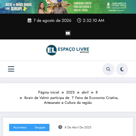
Pular
para
o
conteúdo
7 de agosto de 2026
2:32:11 AM
Página inicial
2025
abril
8
Ibrain de Valmir participa de 1ª Feira de Economia Criativa,
Artesanato e Cultura da região
Acontece
Sergipe
8 De Abril De 2025