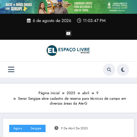
Pular
para
o
conteúdo
6 de agosto de 2026
11:03:48 PM
Página inicial
2025
abril
9
Senar Sergipe abre cadastro de reserva para técnicos de campo em
diversas áreas da Ate-G
Agora
Sergipe
9 De Abril De 2025