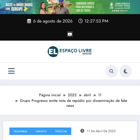
Pular
para
o
conteúdo
6 de agosto de 2026
12:27:54 PM
Página inicial
2025
abril
11
Grupo Progresso emite nota de repúdio por disseminação de fake
news
Acontece
Letreiro
Notícias
11 De Abril De 2025