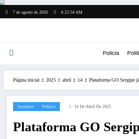
Pular
para
7 de agosto de 2026
6:23:54 AM
o
conteúdo
Policia
Polit
Página inicial
2025
abril
14
Plataforma GO Sergipe já
Acontece
Politica
14 De Abril De 2025
Plataforma GO Sergipe