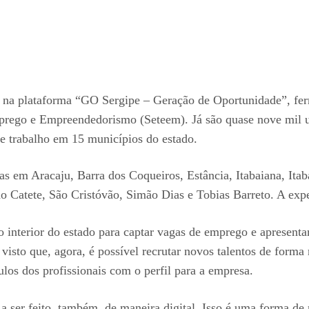
s na plataforma “GO Sergipe – Geração de Oportunidade”, fer
mprego e Empreendedorismo (Seteem). Já são quase nove mil u
e trabalho em 15 municípios do estado.
agas em Aracaju, Barra dos Coqueiros, Estância, Itabaiana, It
o Catete, São Cristóvão, Simão Dias e Tobias Barreto. A expe
o interior do estado para captar vagas de emprego e apresenta
o que, agora, é possível recrutar novos talentos de forma rá
ulos dos profissionais com o perfil para a empresa.
a ser feito, também, de maneira digital. Isso é uma forma de 