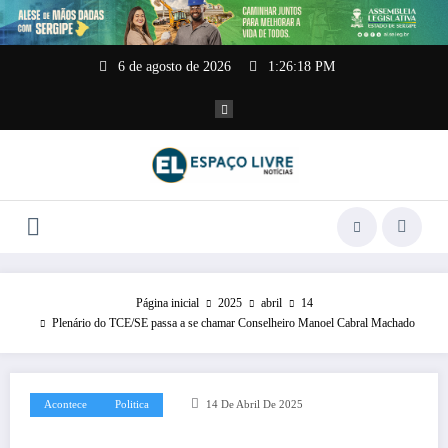
Pular
para
o
conteúdo
6 de agosto de 2026
1:26:18 PM
Página inicial
2025
abril
14
Plenário do TCE/SE passa a se chamar Conselheiro Manoel Cabral Machado
Acontece
Politica
14 De Abril De 2025