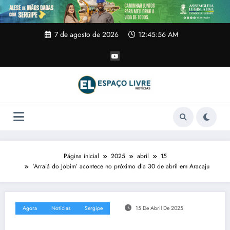
Pular
para
o
conteúdo
7 de agosto de 2026
12:45:57 AM
Página inicial
2025
abril
15
‘Arraiá do Jobim’ acontece no próximo dia 30 de abril em Aracaju
Agora
Notícias
Sergipe
15 De Abril De 2025