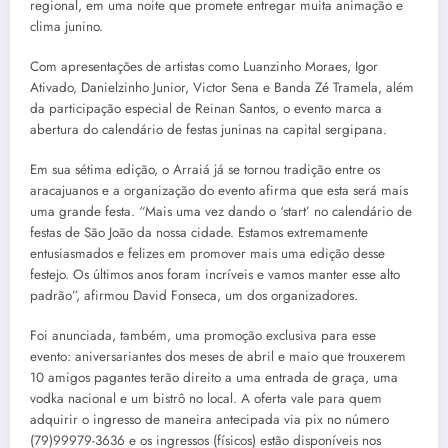
regional, em uma noite que promete entregar muita animação e
clima junino.
Com apresentações de artistas como Luanzinho Moraes, Igor
Ativado, Danielzinho Junior, Victor Sena e Banda Zé Tramela, além
da participação especial de Reinan Santos, o evento marca a
abertura do calendário de festas juninas na capital sergipana.
Em sua sétima edição, o Arraiá já se tornou tradição entre os
aracajuanos e a organização do evento afirma que esta será mais
uma grande festa. “Mais uma vez dando o ‘start’ no calendário de
festas de São João da nossa cidade. Estamos extremamente
entusiasmados e felizes em promover mais uma edição desse
festejo. Os últimos anos foram incríveis e vamos manter esse alto
padrão”, afirmou David Fonseca, um dos organizadores.
Foi anunciada, também, uma promoção exclusiva para esse
evento: aniversariantes dos meses de abril e maio que trouxerem
10 amigos pagantes terão direito a uma entrada de graça, uma
vodka nacional e um bistrô no local. A oferta vale para quem
adquirir o ingresso de maneira antecipada via pix no número
(79)99979-3636 e os ingressos (físicos) estão disponíveis nos