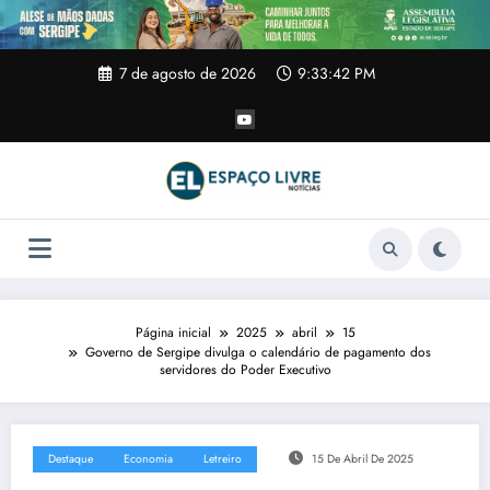
Pular
para
o
conteúdo
7 de agosto de 2026
9:33:42 PM
Página inicial
2025
abril
15
Governo de Sergipe divulga o calendário de pagamento dos
servidores do Poder Executivo
Destaque
Economia
Letreiro
15 De Abril De 2025