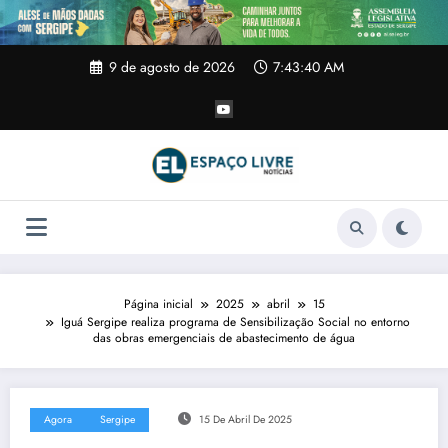
Pular
para
o
conteúdo
9 de agosto de 2026
7:43:40 AM
Página inicial
2025
abril
15
Iguá Sergipe realiza programa de Sensibilização Social no entorno
das obras emergenciais de abastecimento de água
Agora
Sergipe
15 De Abril De 2025