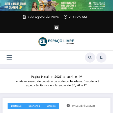
Pular
para
o
conteúdo
7 de agosto de 2026
2:03:26 AM
Página inicial
2025
abril
19
Maior evento de pecuária de corte do Nordeste, Encorte fará
expedição técnica em fazendas de SE, AL e PE
Destaque
Economia
Letreiro
19 De Abril De 2025