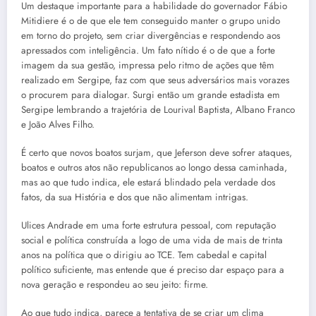
Um destaque importante para a habilidade do governador Fábio
Mitidiere é o de que ele tem conseguido manter o grupo unido
em torno do projeto, sem criar divergências e respondendo aos
apressados com inteligência. Um fato nítido é o de que a forte
imagem da sua gestão, impressa pelo ritmo de ações que têm
realizado em Sergipe, faz com que seus adversários mais vorazes
o procurem para dialogar. Surgi então um grande estadista em
Sergipe lembrando a trajetória de Lourival Baptista, Albano Franco
e João Alves Filho.
É certo que novos boatos surjam, que Jeferson deve sofrer ataques,
boatos e outros atos não republicanos ao longo dessa caminhada,
mas ao que tudo indica, ele estará blindado pela verdade dos
fatos, da sua História e dos que não alimentam intrigas.
Ulices Andrade em uma forte estrutura pessoal, com reputação
social e política construída a logo de uma vida de mais de trinta
anos na política que o dirigiu ao TCE. Tem cabedal e capital
político suficiente, mas entende que é preciso dar espaço para a
nova geração e respondeu ao seu jeito: firme.
Ao que tudo indica, parece a tentativa de se criar um clima