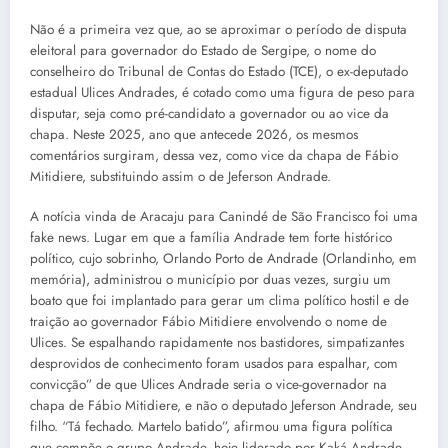
Não é a primeira vez que, ao se aproximar o período de disputa
eleitoral para governador do Estado de Sergipe, o nome do
conselheiro do Tribunal de Contas do Estado (TCE), o ex-deputado
estadual Ulices Andrades, é cotado como uma figura de peso para
disputar, seja como pré-candidato a governador ou ao vice da
chapa. Neste 2025, ano que antecede 2026, os mesmos
comentários surgiram, dessa vez, como vice da chapa de Fábio
Mitidiere, substituindo assim o de Jeferson Andrade.
A notícia vinda de Aracaju para Canindé de São Francisco foi uma
fake news. Lugar em que a família Andrade tem forte histórico
político, cujo sobrinho, Orlando Porto de Andrade (Orlandinho, em
memória), administrou o município por duas vezes, surgiu um
boato que foi implantado para gerar um clima político hostil e de
traição ao governador Fábio Mitidiere envolvendo o nome de
Ulices. Se espalhando rapidamente nos bastidores, simpatizantes
desprovidos de conhecimento foram usados para espalhar, com
convicção” de que Ulices Andrade seria o vice-governador na
chapa de Fábio Mitidiere, e não o deputado Jeferson Andrade, seu
filho. “Tá fechado. Martelo batido”, afirmou uma figura política
que compõe o grupo Andrade, hoje liderado por Kaká Andrade.