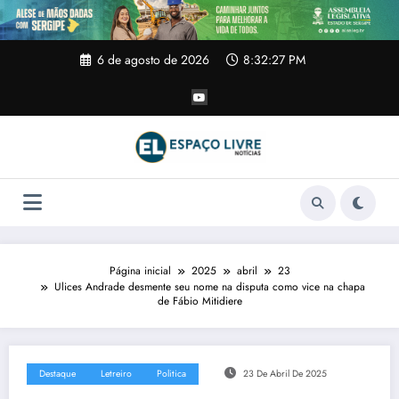
Pular
para
o
conteúdo
6 de agosto de 2026
8:32:27 PM
Página inicial
2025
abril
23
Ulices Andrade desmente seu nome na disputa como vice na chapa
de Fábio Mitidiere
Destaque
Letreiro
Politica
23 De Abril De 2025