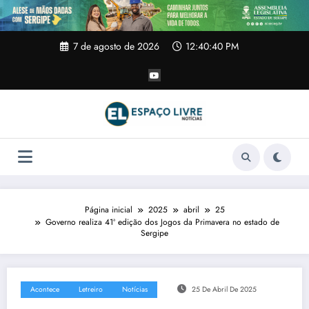
Pular
para
o
conteúdo
7 de agosto de 2026
12:40:41 PM
Página inicial
2025
abril
25
Governo realiza 41ª edição dos Jogos da Primavera no estado de
Sergipe
Acontece
Letreiro
Notícias
25 De Abril De 2025