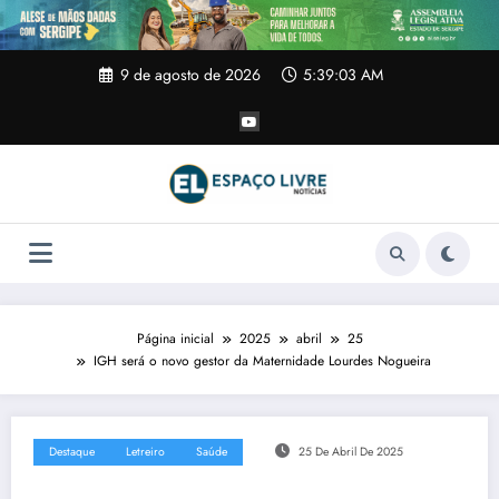
Pular
para
o
conteúdo
9 de agosto de 2026
5:39:04 AM
Página inicial
2025
abril
25
IGH será o novo gestor da Maternidade Lourdes Nogueira
Destaque
Letreiro
Saúde
25 De Abril De 2025