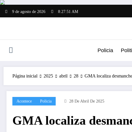
Pular
para
9 de agosto de 2026
8:27:51 AM
o
conteúdo
Policia
Polit
Página inicial
2025
abril
28
GMA localiza desmanche d
Acontece
Policia
28 De Abril De 2025
GMA localiza desmanch