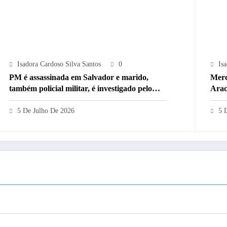
Isadora Cardoso Silva Santos
0
Is
PM é assassinada em Salvador e marido,
Merc
também policial militar, é investigado pelo
Arac
crime
5 De Julho De 2026
5 