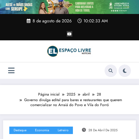
Pular
para
o
conteúdo
8 de agosto de 2026
10:02:34 AM
Página inicial
2025
abril
28
Governo divulga edital para bares e restaurantes que querem
comercializar no Arraiá do Povo e Vila do Forró
Destaque
Economia
Letreiro
28 De Abril De 2025