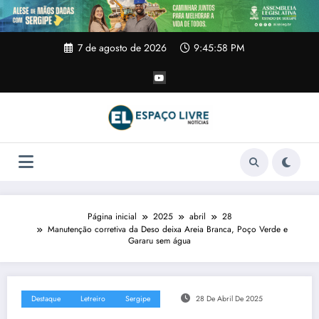
Pular
para
o
conteúdo
7 de agosto de 2026
9:45:59 PM
Página inicial
2025
abril
28
Manutenção corretiva da Deso deixa Areia Branca, Poço Verde e
Gararu sem água
Destaque
Letreiro
Sergipe
28 De Abril De 2025