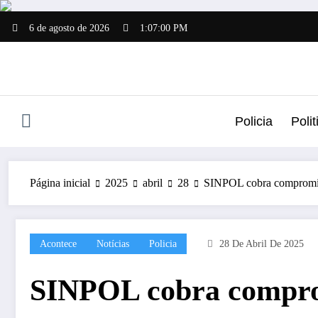
Pular
para
6 de agosto de 2026
1:07:01 PM
o
conteúdo
Policia
Polit
Página inicial
2025
abril
28
SINPOL cobra compromiss
Acontece
Notícias
Policia
28 De Abril De 2025
SINPOL cobra comprom