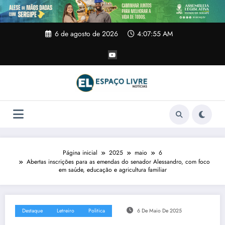
Pular
para
o
conteúdo
6 de agosto de 2026
4:07:56 AM
Página inicial
2025
maio
6
Abertas inscrições para as emendas do senador Alessandro, com foco
em saúde, educação e agricultura familiar
Destaque
Letreiro
Politica
6 De Maio De 2025