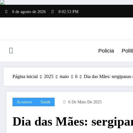
Pular
para
6 de agosto de 2026
8:02:53 PM
o
conteúdo
Policia
Polit
Página inicial
2025
maio
6
Dia das Mães: sergipanas r
Acontece
Saúde
6 De Maio De 2025
Dia das Mães: sergipan