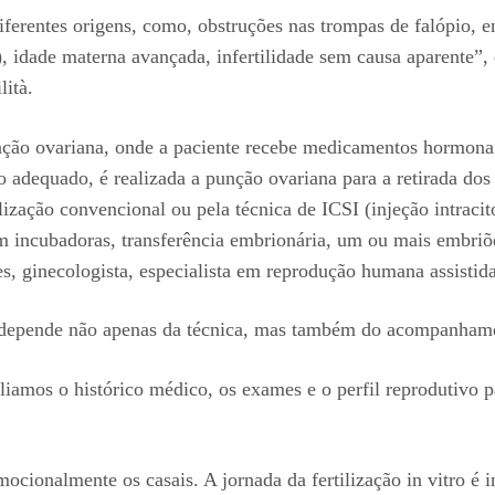
iferentes origens, como, obstruções nas trompas de falópio, e
idade materna avançada, infertilidade sem causa aparente”, ex
ità.
lação ovariana, onde a paciente recebe medicamentos hormonai
adequado, é realizada a punção ovariana para a retirada dos 
lização convencional ou pela técnica de ICSI (injeção intraci
 incubadoras, transferência embrionária, um ou mais embriões 
les, ginecologista, especialista em reprodução humana assistid
to depende não apenas da técnica, mas também do acompanham
iamos o histórico médico, os exames e o perfil reprodutivo pa
ocionalmente os casais. A jornada da fertilização in vitro é i