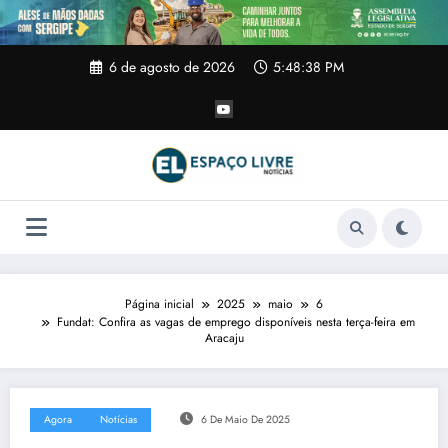
Pular
para
o
conteúdo
6 de agosto de 2026
5:48:39 PM
Página inicial
2025
maio
6
Fundat: Confira as vagas de emprego disponíveis nesta terça-feira em
Aracaju
Agora
Notícias
6 De Maio De 2025