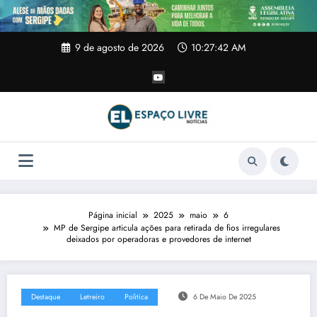
Pular
para
o
conteúdo
9 de agosto de 2026
10:27:42 AM
Página inicial
2025
maio
6
MP de Sergipe articula ações para retirada de fios irregulares
deixados por operadoras e provedores de internet
Destaque
Letreiro
Politica
6 De Maio De 2025