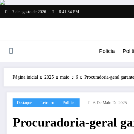
Pular
para
7 de agosto de 2026
8:41:35 PM
o
conteúdo
Policia
Polit
Página inicial
2025
maio
6
Procuradoria-geral garant
Destaque
Letreiro
Politica
6 De Maio De 2025
Procuradoria-geral ga