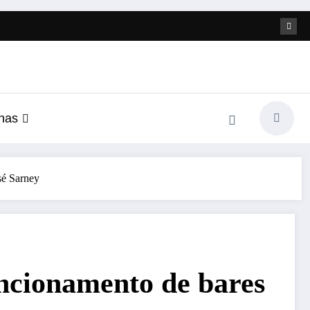
nas
sé Sarney
uncionamento de bares