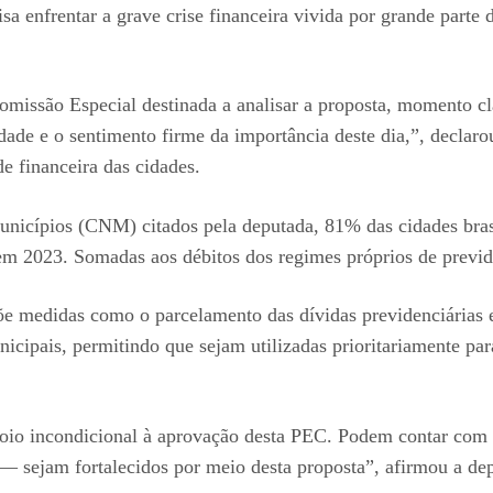
a enfrentar a grave crise financeira vivida por grande parte 
Comissão Especial destinada a analisar a proposta, momento cl
ade e o sentimento firme da importância deste dia,”, declar
de financeira das cidades.
icípios (CNM) citados pela deputada, 81% das cidades brasil
2023. Somadas aos débitos dos regimes próprios de previdên
e medidas como o parcelamento das dívidas previdenciárias 
nicipais, permitindo que sejam utilizadas prioritariamente pa
io incondicional à aprovação desta PEC. Podem contar com m
s — sejam fortalecidos por meio desta proposta”, afirmou a d