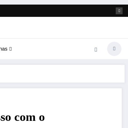
nas
so com o