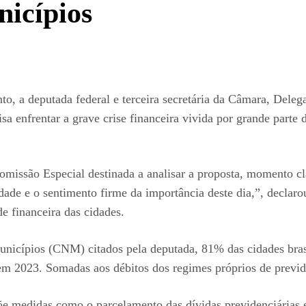
nicípios
 a deputada federal e terceira secretária da Câmara, Delegad
a enfrentar a grave crise financeira vivida por grande parte 
Comissão Especial destinada a analisar a proposta, momento cl
ade e o sentimento firme da importância deste dia,”, declar
de financeira das cidades.
icípios (CNM) citados pela deputada, 81% das cidades brasil
2023. Somadas aos débitos dos regimes próprios de previdên
e medidas como o parcelamento das dívidas previdenciárias 