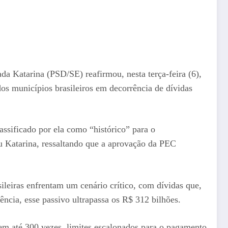
a Katarina (PSD/SE) reafirmou, nesta terça-feira (6),
dos municípios brasileiros em decorrência de dívidas
assificado por ela como “histórico” para o
ou Katarina, ressaltando que a aprovação da PEC
eiras enfrentam um cenário crítico, com dívidas que,
cia, esse passivo ultrapassa os R$ 312 bilhões.
em até 300 vezes, limites escalonados para o pagamento