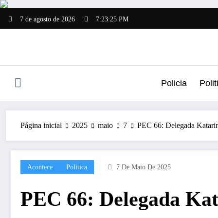
Pular
para
7 de agosto de 2026
7:23:26 PM
o
conteúdo
Policia
Polit
Página inicial
2025
maio
7
PEC 66: Delegada Katarin
Acontece
Politica
7 De Maio De 2025
PEC 66: Delegada Kat